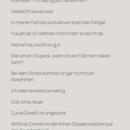
Ausreden – im Bezug auf Abnehmen?
Vielleicht sowas wie:
In meiner Familie sind alle ein bisschen fülliger.
Frauen ab 40 nehmen nicht mehr so leicht ab.
Meine Frau kocht so gut.
Warum ein Sixpack, wenn ich ein Fäßchen haben
kann?
Bei dem Stress komme ich gar nicht zum
Abnehmen.
Ich esse sowieso so wenig.
Diät ist so teuer.
Zuviel Eiweiß ist ungesund.
Willst du Deinen hinderlichen Glaubenssätzen auf