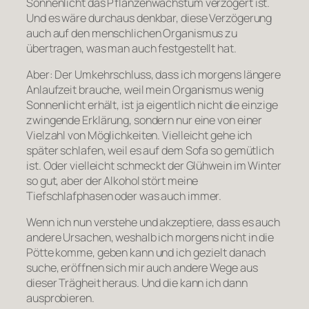
Sonnenlicht das Pflanzenwachstum verzögert ist.
Und es wäre durchaus denkbar, diese Verzögerung
auch auf den menschlichen Organismus zu
übertragen, was man auch festgestellt hat.
Aber: Der Umkehrschluss, dass ich morgens längere
Anlaufzeit brauche, weil mein Organismus wenig
Sonnenlicht erhält, ist ja eigentlich nicht die einzige
zwingende Erklärung, sondern nur eine von einer
Vielzahl von Möglichkeiten. Vielleicht gehe ich
später schlafen, weil es auf dem Sofa so gemütlich
ist. Oder vielleicht schmeckt der Glühwein im Winter
so gut, aber der Alkohol stört meine
Tiefschlafphasen oder was auch immer.
Wenn ich nun verstehe und akzeptiere, dass es auch
andere Ursachen, weshalb ich morgens nicht in die
Pötte komme, geben kann und ich gezielt danach
suche, eröffnen sich mir auch andere Wege aus
dieser Trägheit heraus. Und die kann ich dann
ausprobieren.