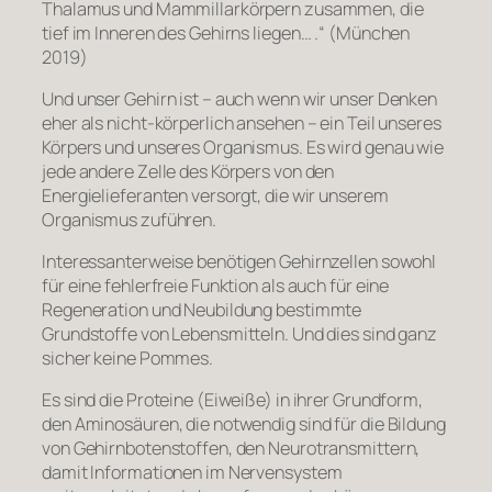
Thalamus und Mammillarkörpern zusammen, die
tief im Inneren des Gehirns liegen… .“ (München
2019)
Und unser Gehirn ist – auch wenn wir unser Denken
eher als nicht-körperlich ansehen – ein Teil unseres
Körpers und unseres Organismus. Es wird genau wie
jede andere Zelle des Körpers von den
Energielieferanten versorgt, die wir unserem
Organismus zuführen.
Interessanterweise benötigen Gehirnzellen sowohl
für eine fehlerfreie Funktion als auch für eine
Regeneration und Neubildung bestimmte
Grundstoffe von Lebensmitteln. Und dies sind ganz
sicher keine Pommes.
Es sind die Proteine (Eiweiße) in ihrer Grundform,
den Aminosäuren, die notwendig sind für die Bildung
von Gehirnbotenstoffen, den Neurotransmittern,
damit Informationen im Nervensystem