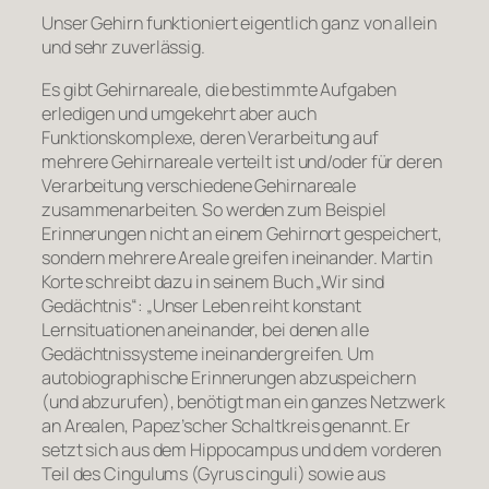
Unser Gehirn funktioniert eigentlich ganz von allein
und sehr zuverlässig.
Es gibt Gehirnareale, die bestimmte Aufgaben
erledigen und umgekehrt aber auch
Funktionskomplexe, deren Verarbeitung auf
mehrere Gehirnareale verteilt ist und/oder für deren
Verarbeitung verschiedene Gehirnareale
zusammenarbeiten. So werden zum Beispiel
Erinnerungen nicht an einem Gehirnort gespeichert,
sondern mehrere Areale greifen ineinander. Martin
Korte schreibt dazu in seinem Buch „Wir sind
Gedächtnis“: „Unser Leben reiht konstant
Lernsituationen aneinander, bei denen alle
Gedächtnissysteme ineinandergreifen. Um
autobiographische Erinnerungen abzuspeichern
(und abzurufen), benötigt man ein ganzes Netzwerk
an Arealen, Papez’scher Schaltkreis genannt. Er
setzt sich aus dem Hippocampus und dem vorderen
Teil des Cingulums (Gyrus cinguli) sowie aus