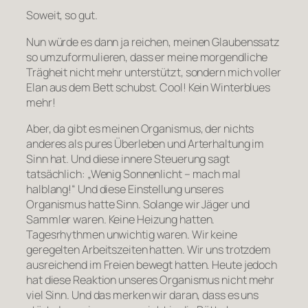
Soweit, so gut.
Nun würde es dann ja reichen, meinen Glaubenssatz
so umzuformulieren, dass er meine morgendliche
Trägheit nicht mehr unterstützt, sondern mich voller
Elan aus dem Bett schubst. Cool! Kein Winterblues
mehr!
Aber, da gibt es meinen Organismus, der nichts
anderes als pures Überleben und Arterhaltung im
Sinn hat. Und diese innere Steuerung sagt
tatsächlich: „Wenig Sonnenlicht – mach mal
halblang!“ Und diese Einstellung unseres
Organismus hatte Sinn. Solange wir Jäger und
Sammler waren. Keine Heizung hatten.
Tagesrhythmen unwichtig waren. Wir keine
geregelten Arbeitszeiten hatten. Wir uns trotzdem
ausreichend im Freien bewegt hatten. Heute jedoch
hat diese Reaktion unseres Organismus nicht mehr
viel Sinn. Und das merken wir daran, dass es uns