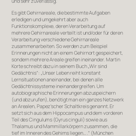
und sehr zuverlässig.
Es gibt Gehirnareale, die bestimmte Aufgaben
erledigen und umgekehrt aber auch
Funktionskomplexe, deren Verarbeitung auf
mehrere Gehirnareale verteilt ist und/oder für deren
Verarbeitung verschiedene Gehirnareale
zusammenarbeiten. So werden zum Beispiel
Erinnerungen nicht an einem Gehirnort gespeichert,
sondern mehrere Areale greifen ineinander. Martin
Korte schreibt dazu in seinem Buch „Wir sind
Gedächtnis“: „Unser Leben reiht konstant
Lernsituationen aneinander, bei denen alle
Gedächtnissysteme ineinandergreifen. Um
autobiographische Erinnerungen abzuspeichern
(und abzurufen), benötigt man ein ganzes Netzwerk
an Arealen, Papez’scher Schaltkreis genannt. Er
setzt sich aus dem Hippocampus und dem vorderen
Teil des Cingulums (Gyrus cinguli) sowie aus
Thalamus und Mammillarkörpern zusammen, die
tief im Inneren des Gehirns liegen… .“ (München