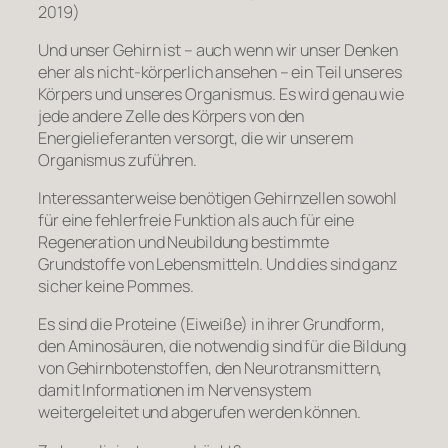
2019)
Und unser Gehirn ist – auch wenn wir unser Denken
eher als nicht-körperlich ansehen – ein Teil unseres
Körpers und unseres Organismus. Es wird genau wie
jede andere Zelle des Körpers von den
Energielieferanten versorgt, die wir unserem
Organismus zuführen.
Interessanterweise benötigen Gehirnzellen sowohl
für eine fehlerfreie Funktion als auch für eine
Regeneration und Neubildung bestimmte
Grundstoffe von Lebensmitteln. Und dies sind ganz
sicher keine Pommes.
Es sind die Proteine (Eiweiße) in ihrer Grundform,
den Aminosäuren, die notwendig sind für die Bildung
von Gehirnbotenstoffen, den Neurotransmittern,
damit Informationen im Nervensystem
weitergeleitet und abgerufen werden können.