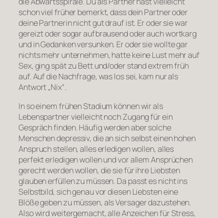
die Abwärtsspirale. Du als Partner hast vielleicht
schon viel früher bemerkt, dass dein Partner oder
deine Partnerin nicht gut drauf ist. Er oder sie war
gereizt oder sogar aufbrausend oder auch wortkarg
und in Gedanken versunken. Er oder sie wollte gar
nichts mehr unternehmen, hatte keine Lust mehr auf
Sex, ging spät zu Bett und/oder stand extrem früh
auf. Auf die Nachfrage, was los sei, kam nur als
Antwort „Nix“.
In so einem frühen Stadium können wir als
Lebenspartner vielleicht noch Zugang für ein
Gespräch finden. Häufig werden aber solche
Menschen depressiv, die an sich selbst einen hohen
Anspruch stellen, alles erledigen wollen, alles
perfekt erledigen wollen und vor allem Ansprüchen
gerecht werden wollen, die sie für ihre Liebsten
glauben erfüllen zu müssen. Da passt es nicht ins
Selbstbild, sich genau vor diesen Liebsten eine
Blöße geben zu müssen, als Versager dazustehen.
Also wird weitergemacht, alle Anzeichen für Stress,