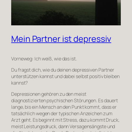
Mein Partner ist depressiv
Vorneweg: Ich weiß, wie das ist.
Du fragst dich, wie du deinen depressiven Partner
unterstützen kannst und dabei selbst positiv bleiben
kannst?
Depressionen gehören zu den meist
diagnostizierten psychischen Störungen. Es dauert
lange, bis ein Mensch an den Punkt kommt, dass er
tatsächlich wegen der typischen Anzeichen zum
Arzt geht. Es beginnt mit Stress, dazu kommt Druck,
meist Leistungsdruck, dann Versagensängste und