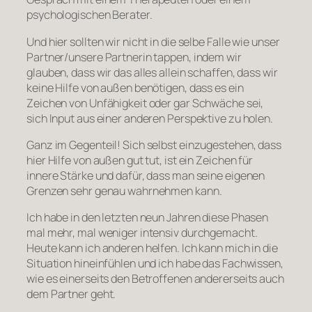
psychologischen Berater.
Und hier sollten wir nicht in die selbe Falle wie unser
Partner/unsere Partnerin tappen, indem wir
glauben, dass wir das alles allein schaffen, dass wir
keine Hilfe von außen benötigen, dass es ein
Zeichen von Unfähigkeit oder gar Schwäche sei,
sich Input aus einer anderen Perspektive zu holen.
Ganz im Gegenteil! Sich selbst einzugestehen, dass
hier Hilfe von außen gut tut, ist ein Zeichen für
innere Stärke und dafür, dass man seine eigenen
Grenzen sehr genau wahrnehmen kann.
Ich habe in den letzten neun Jahren diese Phasen
mal mehr, mal weniger intensiv durchgemacht.
Heute kann ich anderen helfen. Ich kann mich in die
Situation hineinfühlen und ich habe das Fachwissen,
wie es einerseits den Betroffenen andererseits auch
dem Partner geht.