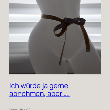
Ich würde ja gerne
abnehmen, aber…..
Was „aber“?