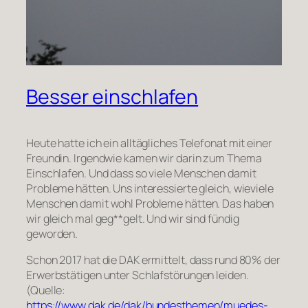
Besser einschlafen
Heute hatte ich ein alltägliches Telefonat mit einer
Freundin. Irgendwie kamen wir darin zum Thema
Einschlafen. Und dass so viele Menschen damit
Probleme hätten. Uns interessierte gleich, wieviele
Menschen damit wohl Probleme hätten. Das haben
wir gleich mal geg**gelt. Und wir sind fündig
geworden.
Schon 2017 hat die DAK ermittelt, dass rund 80% der
Erwerbstätigen unter Schlafstörungen leiden.
(Quelle:
https://www.dak.de/dak/bundesthemen/muedes-