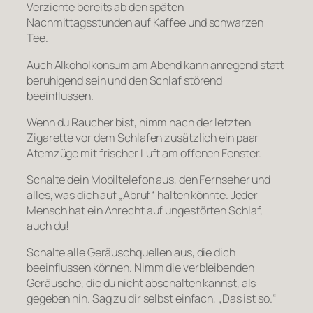
Verzichte bereits ab den späten
Nachmittagsstunden auf Kaffee und schwarzen
Tee.
Auch Alkoholkonsum am Abend kann anregend statt
beruhigend sein und den Schlaf störend
beeinflussen.
Wenn du Raucher bist, nimm nach der letzten
Zigarette vor dem Schlafen zusätzlich ein paar
Atemzüge mit frischer Luft am offenen Fenster.
Schalte dein Mobiltelefon aus, den Fernseher und
alles, was dich auf „Abruf“ halten könnte. Jeder
Mensch hat ein Anrecht auf ungestörten Schlaf,
auch du!
Schalte alle Geräuschquellen aus, die dich
beeinflussen können. Nimm die verbleibenden
Geräusche, die du nicht abschalten kannst, als
gegeben hin. Sag zu dir selbst einfach, „Das ist so.“