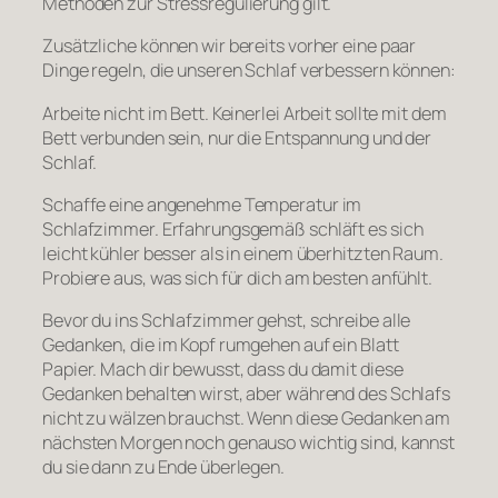
Methoden zur Stressregulierung gilt.
Zusätzliche können wir bereits vorher eine paar
Dinge regeln, die unseren Schlaf verbessern können:
Arbeite nicht im Bett. Keinerlei Arbeit sollte mit dem
Bett verbunden sein, nur die Entspannung und der
Schlaf.
Schaffe eine angenehme Temperatur im
Schlafzimmer. Erfahrungsgemäß schläft es sich
leicht kühler besser als in einem überhitzten Raum.
Probiere aus, was sich für dich am besten anfühlt.
Bevor du ins Schlafzimmer gehst, schreibe alle
Gedanken, die im Kopf rumgehen auf ein Blatt
Papier. Mach dir bewusst, dass du damit diese
Gedanken behalten wirst, aber während des Schlafs
nicht zu wälzen brauchst. Wenn diese Gedanken am
nächsten Morgen noch genauso wichtig sind, kannst
du sie dann zu Ende überlegen.