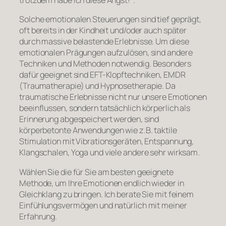
trotzdem habe ich diese Angst!“.
Solche emotionalen Steuerungen sind tief geprägt,
oft bereits in der Kindheit und/oder auch später
durch massive belastende Erlebnisse. Um diese
emotionalen Prägungen aufzulösen, sind andere
Techniken und Methoden notwendig. Besonders
dafür geeignet sind EFT-Klopftechniken, EMDR
(Traumatherapie) und Hypnosetherapie. Da
traumatische Erlebnisse nicht nur unsere Emotionen
beeinflussen, sondern tatsächlich körperlich als
Erinnerung abgespeichert werden, sind
körperbetonte Anwendungen wie z.B. taktile
Stimulation mit Vibrationsgeräten, Entspannung,
Klangschalen, Yoga und viele andere sehr wirksam.
Wählen Sie die für Sie am besten geeignete
Methode, um Ihre Emotionen endlich wieder in
Gleichklang zu bringen. Ich berate Sie mit feinem
Einfühlungsvermögen und natürlich mit meiner
Erfahrung.