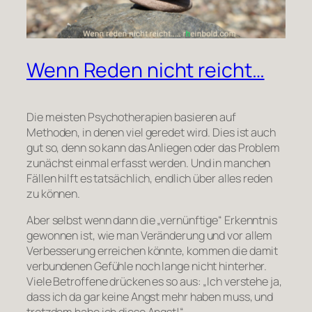
Wenn Reden nicht reicht…
Die meisten Psychotherapien basieren auf
Methoden, in denen viel geredet wird. Dies ist auch
gut so, denn so kann das Anliegen oder das Problem
zunächst einmal erfasst werden. Und in manchen
Fällen hilft es tatsächlich, endlich über alles reden
zu können.
Aber selbst wenn dann die „vernünftige“ Erkenntnis
gewonnen ist, wie man Veränderung und vor allem
Verbesserung erreichen könnte, kommen die damit
verbundenen Gefühle noch lange nicht hinterher.
Viele Betroffene drücken es so aus: „Ich verstehe ja,
dass ich da gar keine Angst mehr haben muss, und