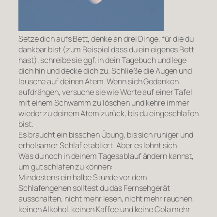
Setze dich aufs Bett, denke an drei Dinge, für die du
dankbar bist (zum Beispiel dass du ein eigenes Bett
hast), schreibe sie ggf. in dein Tagebuch und lege
dich hin und decke dich zu. Schließe die Augen und
lausche auf deinen Atem. Wenn sich Gedanken
aufdrängen, versuche sie wie Worte auf einer Tafel
mit einem Schwamm zu löschen und kehre immer
wieder zu deinem Atem zurück, bis du eingeschlafen
bist.
Es braucht ein bisschen Übung, bis sich ruhiger und
erholsamer Schlaf etabliert. Aber es lohnt sich!
Was du noch in deinem Tagesablauf ändern kannst,
um gut schlafen zu können:
Mindestens ein halbe Stunde vor dem
Schlafengehen solltest du das Fernsehgerät
ausschalten, nicht mehr lesen, nicht mehr rauchen,
keinen Alkohol, keinen Kaffee und keine Cola mehr