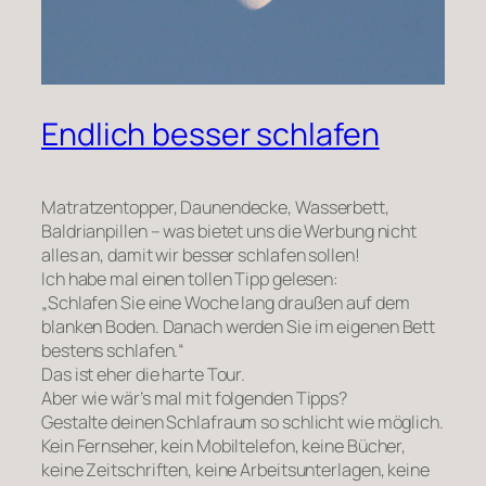
Endlich besser schlafen
Matratzentopper, Daunendecke, Wasserbett,
Baldrianpillen – was bietet uns die Werbung nicht
alles an, damit wir besser schlafen sollen!
Ich habe mal einen tollen Tipp gelesen:
„Schlafen Sie eine Woche lang draußen auf dem
blanken Boden. Danach werden Sie im eigenen Bett
bestens schlafen.“
Das ist eher die harte Tour.
Aber wie wär’s mal mit folgenden Tipps?
Gestalte deinen Schlafraum so schlicht wie möglich.
Kein Fernseher, kein Mobiltelefon, keine Bücher,
keine Zeitschriften, keine Arbeitsunterlagen, keine