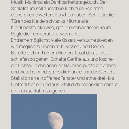
Musik. Maximal ein Dankbarkeitstagebuch. Der
Schlafraum soll ausschließlich zum Schlafen
dienen, keine weitere Funktion haben. Schließe die
Türen des Kleiderschranks, räume alle
Kleidungsstücke weg, ggf. in einen anderen Raum.
Regle die Temperatur etwas runter.
Entferne möglichst viele Kissen, versuche so eben
wie möglich zu liegen mit 1 Kissen und 1 Decke.
Bereite dich mit einem kleinen Ritual darauf vor,
schlafen zu gehen. Schalte Geräte aus und lösche
die Lichter in den anderen Räumen, putze die Zähne
und wasche mindestens die Hände und das Gesicht.
Stell dich an ein offenes Fenster und atme drei- bis
fünfmal tief ein und aus. Stell dich gedanklich darauf
ein, nun schlafen zu gehen.